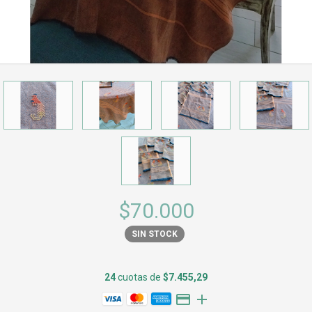
$70.000
SIN STOCK
24
cuotas de
$7.455,29