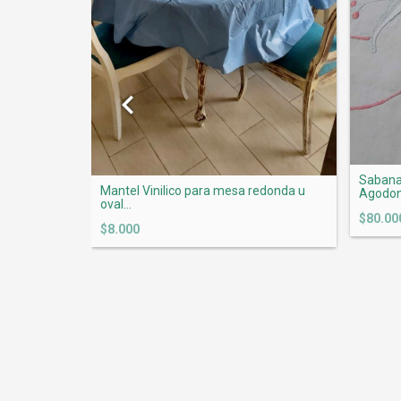
on puntilla
Sabana
Mantel Vinilico para mesa redonda u
Agodon 
oval...
$80.00
$8.000