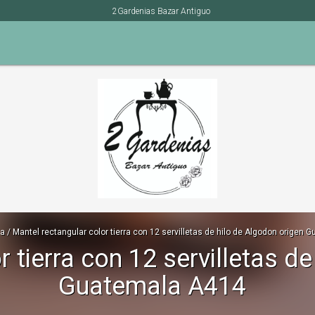
2Gardenias Bazar Antiguo
ia
/
Mantel rectangular color tierra con 12 servilletas de hilo de Algodon origen
 tierra con 12 servilletas d
Guatemala A414