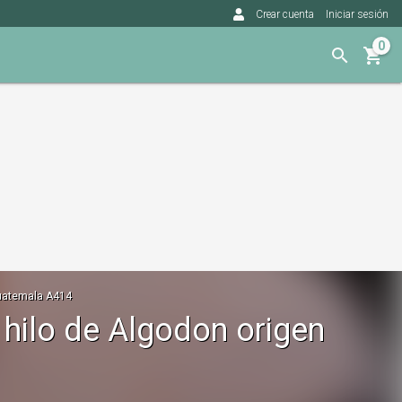
Crear cuenta
Iniciar sesión
0
 Guatemala A414
e hilo de Algodon origen