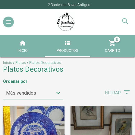
2Gardenias Bazar Antiguo
0
INICIO
PRODUCTOS
CARRITO
Inicio
/
Platos
/
Platos Decorativos
Platos Decorativos
Ordenar por
FILTRAR