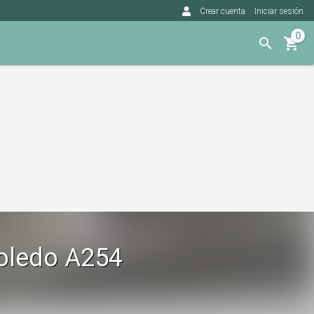
Crear cuenta
Iniciar sesión
0
Toledo A254