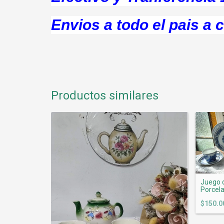
Envios a todo el pais a
Productos similares
Juego d
Porcela
$150.0