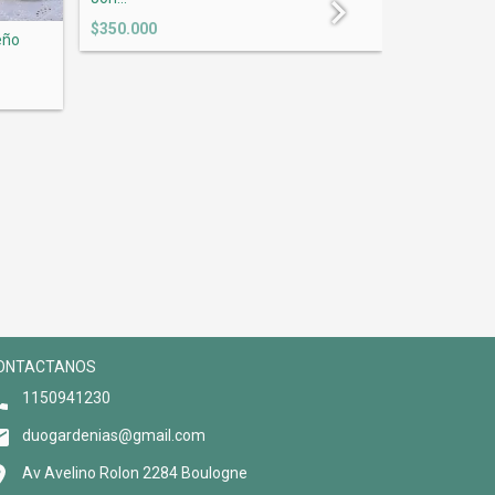
$350.000
eño
Juego de Te
Gri...
$390.000
ONTACTANOS
1150941230
duogardenias@gmail.com
Av Avelino Rolon 2284 Boulogne